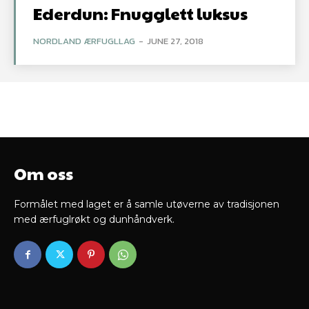
Ederdun: Fnugglett luksus
NORDLAND ÆRFUGLLAG
-
JUNE 27, 2018
Om oss
Formålet med laget er å samle utøverne av tradisjonen
med ærfuglrøkt og dunhåndverk.