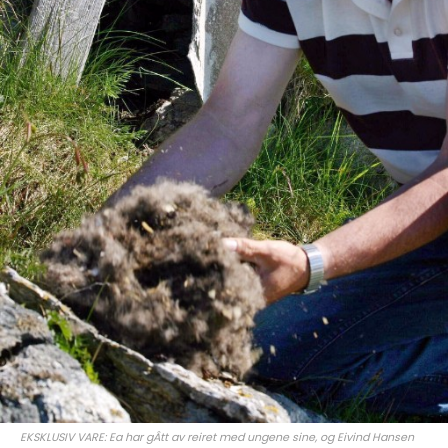
EKSKLUSIV VARE: Ea har gÂtt av reiret med ungene sine, og Eivind Hansen