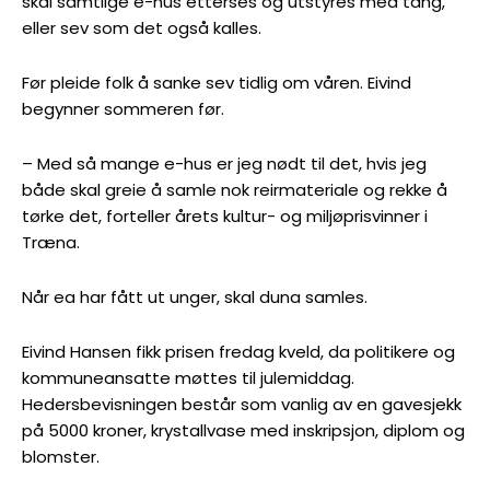
skal samtlige e-hus etterses og utstyres med tang,
eller sev som det også kalles.
Før pleide folk å sanke sev tidlig om våren. Eivind
begynner sommeren før.
– Med så mange e-hus er jeg nødt til det, hvis jeg
både skal greie å samle nok reirmateriale og rekke å
tørke det, forteller årets kultur- og miljøprisvinner i
Træna.
Når ea har fått ut unger, skal duna samles.
Eivind Hansen fikk prisen fredag kveld, da politikere og
kommuneansatte møttes til julemiddag.
Hedersbevisningen består som vanlig av en gavesjekk
på 5000 kroner, krystallvase med inskripsjon, diplom og
blomster.