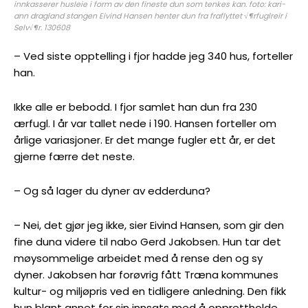
innkasserer husleie i form av den fineste dun som tenkes kan. foto: kari-
ann dragland stangen Eivind Hansen henter dun fra fraflyttet √¶rfuglreir i
Selv√¶r. 130608
– Ved siste opptelling i fjor hadde jeg 340 hus, forteller
han.
Ikke alle er bebodd. I fjor samlet han dun fra 230
ærfugl. I år var tallet nede i 190. Hansen forteller om
årlige variasjoner. Er det mange fugler ett år, er det
gjerne færre det neste.
– Og så lager du dyner av edderduna?
– Nei, det gjør jeg ikke, sier Eivind Hansen, som gir den
fine duna videre til nabo Gerd Jakobsen. Hun tar det
møysommelige arbeidet med å rense den og sy
dyner. Jakobsen har forøvrig fått Træna kommunes
kultur- og miljøpris ved en tidligere anledning. Den fikk
hun blant annet for sin innsats med å opprettholde