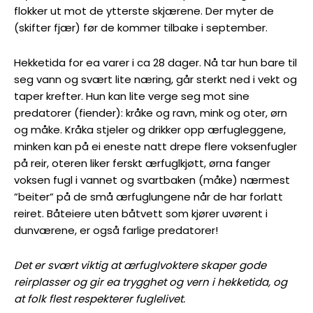
flokker ut mot de ytterste skjærene. Der myter de
(skifter fjær) før de kommer tilbake i september.
Hekketida for ea varer i ca 28 dager. Nå tar hun bare til
seg vann og svært lite næring, går sterkt ned i vekt og
taper krefter. Hun kan lite verge seg mot sine
predatorer (fiender): kråke og ravn, mink og oter, ørn
og måke. Kråka stjeler og drikker opp ærfugleggene,
minken kan på ei eneste natt drepe flere voksenfugler
på reir, oteren liker ferskt ærfuglkjøtt, ørna fanger
voksen fugl i vannet og svartbaken (måke) nærmest
”beiter” på de små ærfuglungene når de har forlatt
reiret. Båteiere uten båtvett som kjører uvørent i
dunværene, er også farlige predatorer!
Det er svært viktig at ærfuglvoktere skaper gode
reirplasser og gir ea trygghet og vern i hekketida, og
at folk flest respekterer fuglelivet.