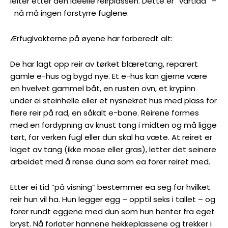
leiter etter den ideelle reirplassen. Dette er ”vartida” –
nå må ingen forstyrre fuglene.
Ærfuglvokterne på øyene har forberedt alt:
De har lagt opp reir av tørket blæretang, reparert
gamle e-hus og bygd nye. Et e-hus kan gjerne være
en hvelvet gammel båt, en rusten ovn, et krypinn
under ei steinhelle eller et nysnekret hus med plass for
flere reir på rad, en såkalt e-bane. Reirene formes
med en fordypning av knust tang i midten og må ligge
tørt, for verken fugl eller dun skal ha væte. At reiret er
laget av tang (ikke mose eller gras), letter det seinere
arbeidet med å rense duna som ea forer reiret med.
Etter ei tid ”på visning” bestemmer ea seg for hvilket
reir hun vil ha. Hun legger egg – opptil seks i tallet – og
forer rundt eggene med dun som hun henter fra eget
bryst. Nå forlater hannene hekkeplassene og trekker i